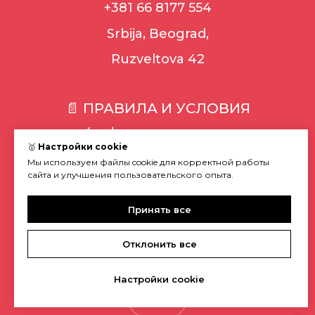
+381 66 8177 554
Srbija, Beograd,
Ruzveltova 42
📄 ПРАВИЛА И УСЛОВИЯ
Конфиденциальность
🥇
Настройки cookie
Политика cookie
Мы используем файлы cookie для корректной работы
Условия
сайта и улучшения пользовательского опыта.
Условия доставки
Условия возврата
Принять все
EN
SR
Отклонить все
Настройки cookie