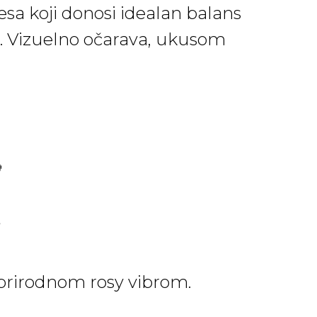
resa koji donosi idealan balans
e. Vizuelno očarava, ukusom

☕
 prirodnom rosy vibrom.