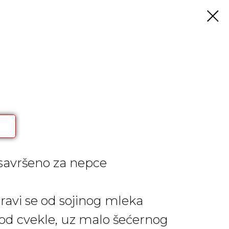
 savršeno za nepce
ravi se od sojinog mleka
d cvekle, uz malo šećernog