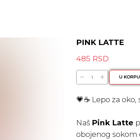
PINK LATTE
485
RSD
U KORPU
💗☕ Lepo za oko,
Naš
Pink Latte
p
obojenog sokom o