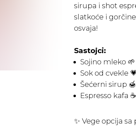
sirupa i shot esp
slatkoće i gorčin
osvaja!
Sastojci:
Sojino mleko 🌱
Sok od cvekle 
Šećerni sirup 🍯
Espresso kafa 
✨ Vege opcija sa