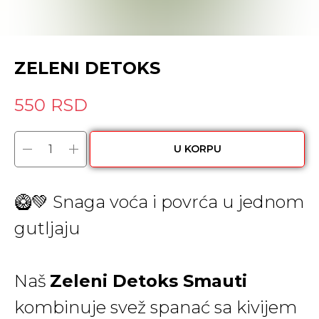
ZELENI DETOKS
550
RSD
U KORPU
🥝💚 Snaga voća i povrća u jednom
gutljaju
Naš
Zeleni Detoks Smauti
kombinuje svež spanać sa kivijem