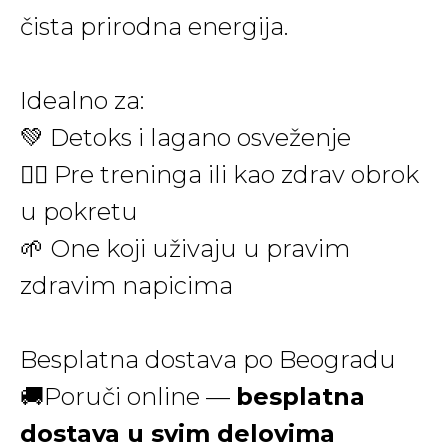
čista prirodna energija.
Idealno za:
💚 Detoks i lagano osveženje
🏋️‍♂️ Pre treninga ili kao zdrav obrok
u pokretu
🌱 One koji uživaju u pravim
zdravim napicima
Besplatna dostava po Beogradu
🚚Poruči online —
besplatna
dostava u svim delovima