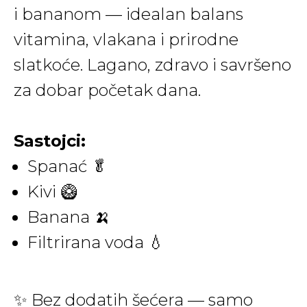
i bananom — idealan balans
vitamina, vlakana i prirodne
slatkoće. Lagano, zdravo i savršeno
za dobar početak dana.
Sastojci:
Spanać 🥬
Kivi 🥝
Banana 🍌
Filtrirana voda 💧
✨ Bez dodatih šećera — samo