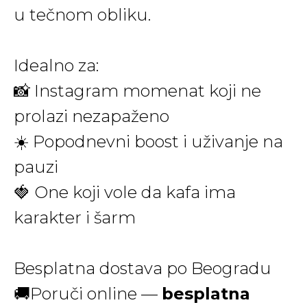
u tečnom obliku.
Idealno za:
📸 Instagram momenat koji ne
prolazi nezapaženo
☀️ Popodnevni boost i uživanje na
pauzi
🍓 One koji vole da kafa ima
karakter i šarm
Besplatna dostava po Beogradu
🚚Poruči online —
besplatna