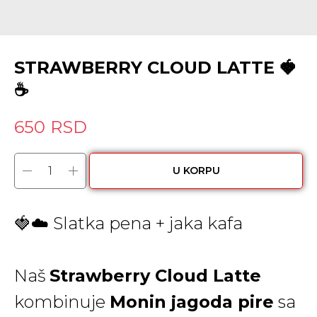
STRAWBERRY CLOUD LATTE 🍓
☕️
650
RSD
U KORPU
🍓☁️ Slatka pena + jaka kafa
Naš
Strawberry Cloud Latte
kombinuje
Monin jagoda pire
sa