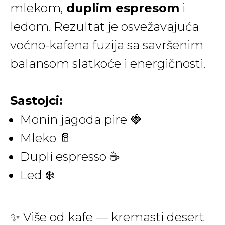
mlekom,
duplim espresom
i
ledom. Rezultat je osvežavajuća
voćno-kafena fuzija sa savršenim
balansom slatkoće i energičnosti.
Sastojci:
Monin jagoda pire 🍓
Mleko 🥛
Dupli espresso ☕️
Led ❄️
✨ Više od kafe — kremasti desert