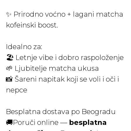
✨ Prirodno voćno + lagani matcha
kofeinski boost.
Idealno za:
🏖 Letnje vibe i dobro raspoloženje
🌱 Ljubitelje matcha ukusa
📸 Šareni napitak koji se voli i oči i
nepce
Besplatna dostava po Beogradu
🚚Poruči online —
besplatna