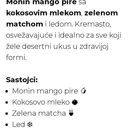
Monin mango pire
sa
kokosovim mlekom
,
zelenom
matchom
i ledom. Kremasto,
osvežavajuće i idealno za sve koji
žele desertni ukus u zdravijoj
formi.
Sastojci:
Monin mango pire 🥭
Kokosovo mleko 🥥
Zelena matcha 🍵
Led ❄️