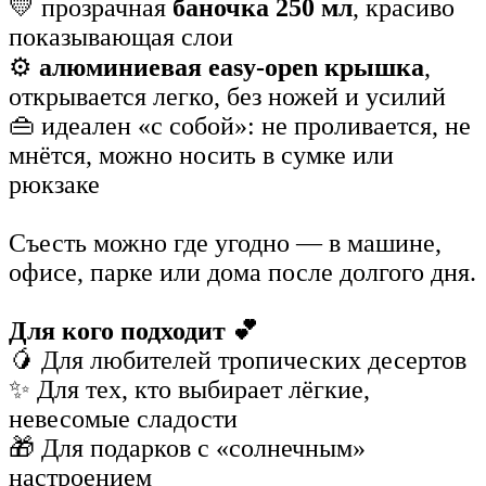
💛 прозрачная
баночка 250 мл
, красиво
показывающая слои
⚙️
алюминиевая easy-open крышка
,
открывается легко, без ножей и усилий
👜 идеален «с собой»: не проливается, не
мнётся, можно носить в сумке или
рюкзаке
Съесть можно где угодно — в машине,
офисе, парке или дома после долгого дня.
Для кого подходит 💕
🥭 Для любителей тропических десертов
✨ Для тех, кто выбирает лёгкие,
невесомые сладости
🎁 Для подарков с «солнечным»
настроением