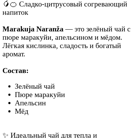
🥭🍊 Сладко-цитрусовый согревающий
напиток
Marakuja Naranža
— это зелёный чай с
пюре маракуйи, апельсином и мёдом.
Лёгкая кислинка, сладость и богатый
аромат.
Состав:
Зелёный чай
Пюре маракуйи
Апельсин
Мёд
✨ Идеальный чай для тепла и