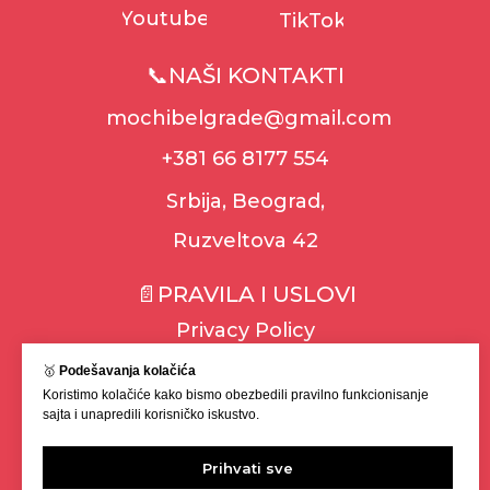
Youtube
TikTok
📞NAŠI KONTAKTI
mochibelgrade@gmail.com
+381 66 8177 554
Srbija, Beograd,
Ruzveltova 42
📄PRAVILA I USLOVI
Privacy Policy
Cookie Policy
🥇
Podešavanja kolačića
Koristimo kolačiće kako bismo obezbedili pravilno funkcionisanje
Terms & Conditions
sajta i unapredili korisničko iskustvo.
Uslovi isporuke
Politika povraćaja
Prihvati sve