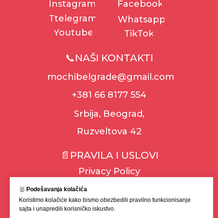
Instagram
Facebook
Ttelegram
Whatsapp
Youtube
TikTok
📞NAŠI KONTAKTI
mochibelgrade@gmail.com
+381 66 8177 554
Srbija, Beograd,
Ruzveltova 42
📄PRAVILA I USLOVI
Privacy Policy
Cookie Policy
🥇
Podešavanja kolačića
Koristimo kolačiće kako bismo obezbedili pravilno funkcionisanje
Terms & Conditions
sajta i unapredili korisničko iskustvo.
Uslovi isporuke