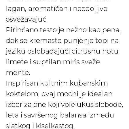
lagan, aromatičan i neodoljivo
osvežavajuć.
Pirinčano testo je nežno kao pena,
dok se kremasto punjenje topi na
jeziku oslobađajući citrusnu notu
limete i suptilan miris sveže
mente.
Inspirisan kultnim kubanskim
koktelom, ovaj mochi je idealan
izbor za one koji vole ukus slobode,
leta i savršenog balansa između
slatkog i kiselkastog.