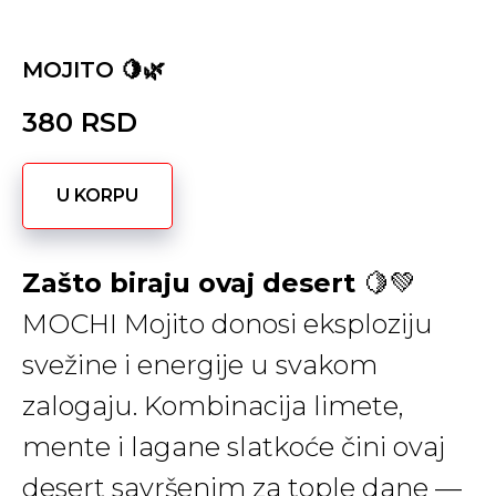
MOJITO 🍋🌿
380
RSD
U KORPU
Zašto biraju ovaj desert
🍋💚
MOCHI Mojito donosi eksploziju
svežine i energije u svakom
zalogaju. Kombinacija limete,
mente i lagane slatkoće čini ovaj
desert savršenim za tople dane —