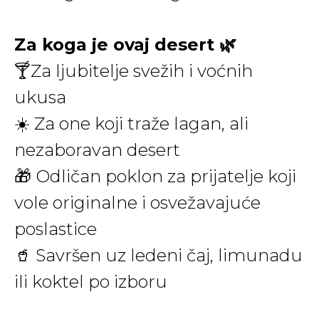
Za koga je ovaj desert 🌿
🍸Za ljubitelje svežih i voćnih
ukusa
☀️ Za one koji traže lagan, ali
nezaboravan desert
🎁 Odličan poklon za prijatelje koji
vole originalne i osvežavajuće
poslastice
🥤 Savršen uz ledeni čaj, limunadu
ili koktel po izboru